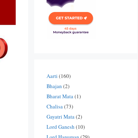
Aarti
(160)
Bhajan
(2)
Bharat Mata
(1)
Chalisa
(73)
Gayatri Mata
(2)
Lord Ganesh
(10)
Lord Hanuman
(29)