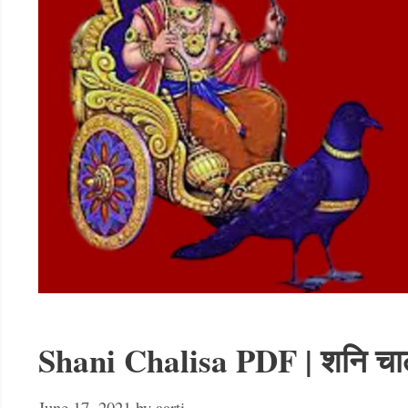
Shani Chalisa PDF | शनि चा
June 17, 2021
by
aarti