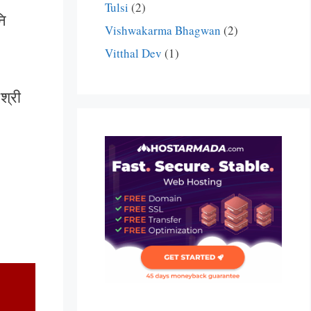
Tulsi
(2)
नि
Vishwakarma Bhagwan
(2)
Vitthal Dev
(1)
श्री