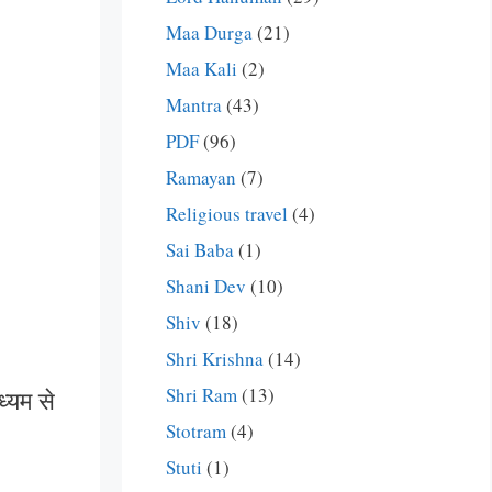
Maa Durga
(21)
Maa Kali
(2)
Mantra
(43)
PDF
(96)
Ramayan
(7)
Religious travel
(4)
Sai Baba
(1)
Shani Dev
(10)
Shiv
(18)
Shri Krishna
(14)
Shri Ram
(13)
ध्यम से
Stotram
(4)
Stuti
(1)