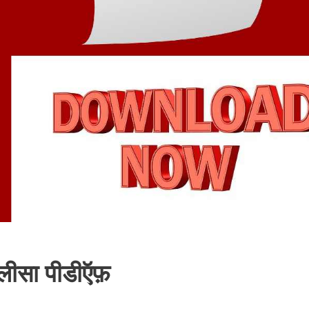
लीसा पीडीऍफ़