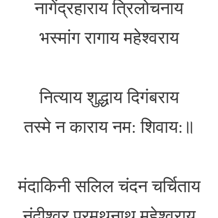
नागेंद्रहाराय त्रिलोचनाय
भस्मांग रागाय महेश्वराय
नित्याय शुद्धाय दिगंबराय
तस्मे न काराय नम: शिवाय:॥
मंदाकिनी सलिल चंदन चर्चिताय
नंदीश्वर प्रमथनाथ महेश्वराय