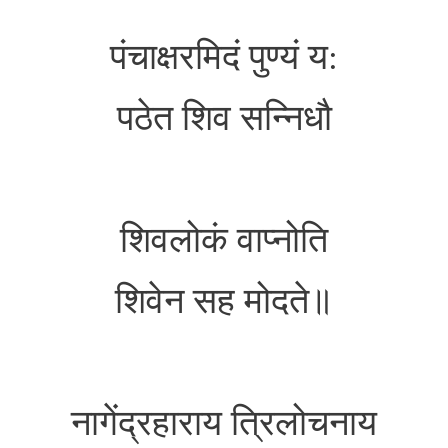
पंचाक्षरमिदं पुण्यं य:
पठेत शिव सन्निधौ
शिवलोकं वाप्नोति
शिवेन सह मोदते॥
नागेंद्रहाराय त्रिलोचनाय