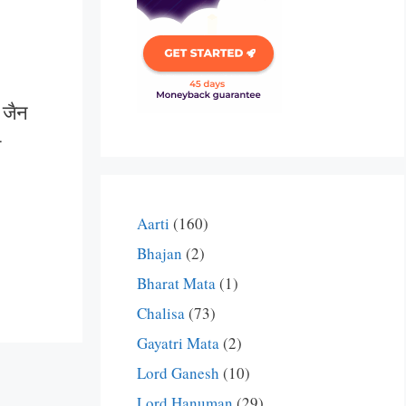
 जैन
म
Aarti
(160)
Bhajan
(2)
Bharat Mata
(1)
Chalisa
(73)
Gayatri Mata
(2)
Lord Ganesh
(10)
Lord Hanuman
(29)