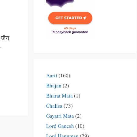
 जैन
म
Aarti
(160)
Bhajan
(2)
Bharat Mata
(1)
Chalisa
(73)
Gayatri Mata
(2)
Lord Ganesh
(10)
Lord Hanuman
(29)