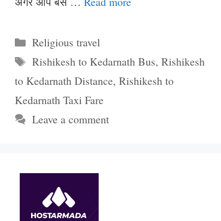
अगर आप बस …
Read more
Categories
Religious travel
Tags
Rishikesh to Kedarnath Bus
,
Rishikesh
to Kedarnath Distance
,
Rishikesh to
Kedarnath Taxi Fare
Leave a comment