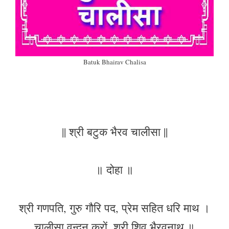
Batuk Bhairav Chalisa
|| श्री बटुक भैरव चालीसा ||
॥ दोहा ॥
श्री गणपति, गुरु गौरि पद, प्रेम सहित धरि माथ ।
चालीसा वन्दन करों, श्री शिव भैरवनाथ ॥