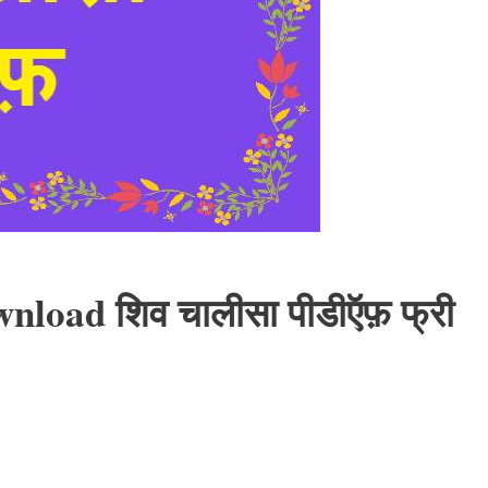
load शिव चालीसा पीडीऍफ़ फ्री