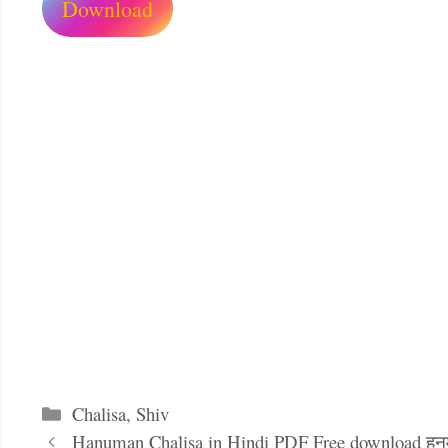
Download
Categories
Chalisa
,
Shiv
Hanuman Chalisa in Hindi PDF Free download हनुम