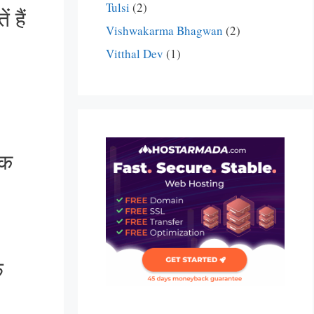
Tulsi
(2)
 हैं
Vishwakarma Bhagwan
(2)
Vitthal Dev
(1)
ंक
फ़