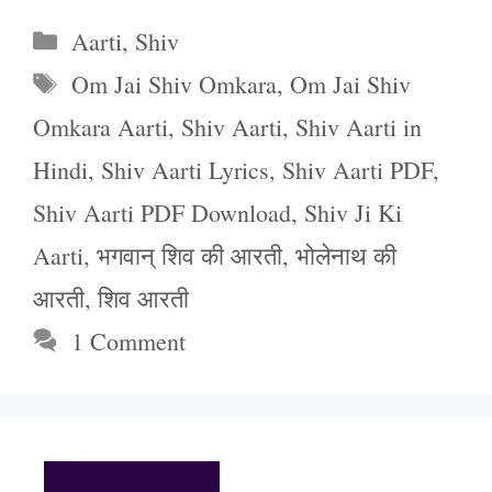
Categories
Aarti
,
Shiv
Tags
Om Jai Shiv Omkara
,
Om Jai Shiv
Omkara Aarti
,
Shiv Aarti
,
Shiv Aarti in
Hindi
,
Shiv Aarti Lyrics
,
Shiv Aarti PDF
,
Shiv Aarti PDF Download
,
Shiv Ji Ki
Aarti
,
भगवान् शिव की आरती
,
भोलेनाथ की
आरती
,
शिव आरती
1 Comment