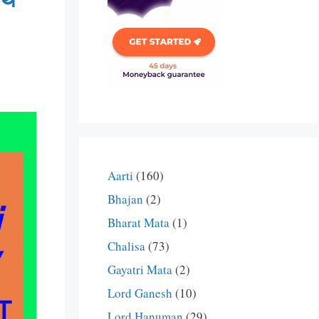
Aarti
(160)
Bhajan
(2)
Bharat Mata
(1)
Chalisa
(73)
Gayatri Mata
(2)
Lord Ganesh
(10)
Lord Hanuman
(29)