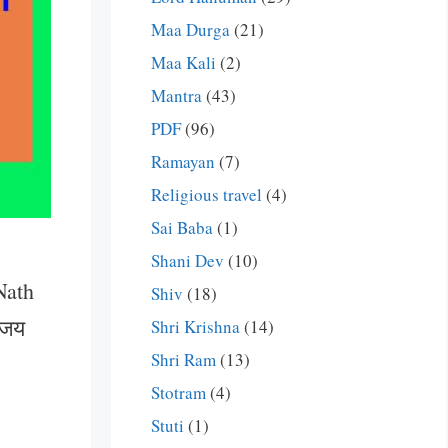
Maa Durga
(21)
Maa Kali
(2)
Mantra
(43)
PDF
(96)
Ramayan
(7)
Religious travel
(4)
Sai Baba
(1)
Shani Dev
(10)
Nath
Shiv
(18)
 जय
Shri Krishna
(14)
Shri Ram
(13)
Stotram
(4)
Stuti
(1)