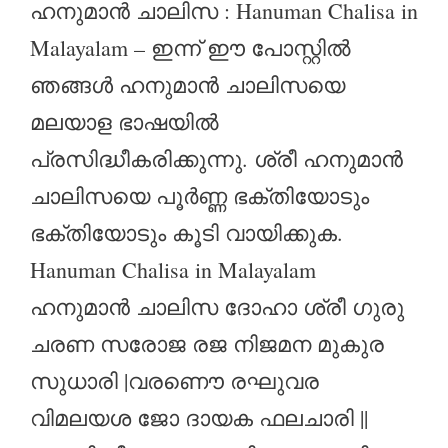
ഹനുമാൻ ചാലിസ : Hanuman Chalisa in
Malayalam – ഇന്ന് ഈ പോസ്റ്റിൽ
ഞങ്ങൾ ഹനുമാൻ ചാലിസയെ
മലയാള ഭാഷയിൽ
പ്രസിദ്ധീകരിക്കുന്നു. ശ്രീ ഹനുമാൻ
ചാലിസയെ പൂർണ്ണ ഭക്തിയോടും
ഭക്തിയോടും കൂടി വായിക്കുക.
Hanuman Chalisa in Malayalam
ഹനുമാൻ ചാലിസ ദോഹാ ശ്രീ ഗുരു
ചരണ സരോജ രജ നിജമന മുകുര
സുധാരി |വരണൌ രഘുവര
വിമലയശ ജോ ദായക ഫലചാരി ||