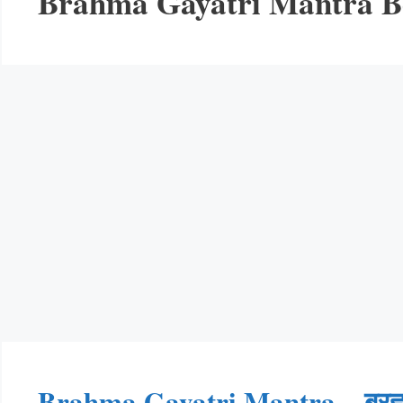
Brahma Gayatri Mantra Be
Brahma Gayatri Mantra – ब्रह्मा 