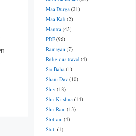
Maa Durga
(21)
Maa Kali
(2)
Mantra
(43)
न
PDF
(96)
Ramayan
(7)
ना
Religious travel
(4)
e
Sai Baba
(1)
Shani Dev
(10)
Shiv
(18)
Shri Krishna
(14)
Shri Ram
(13)
Stotram
(4)
Stuti
(1)