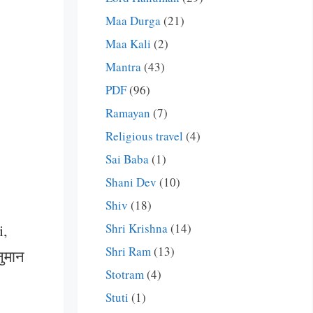
Maa Durga
(21)
Maa Kali
(2)
Mantra
(43)
PDF
(96)
Ramayan
(7)
Religious travel
(4)
Sai Baba
(1)
Shani Dev
(10)
Shiv
(18)
Shri Krishna
(14)
i,
Shri Ram
(13)
ुमान
Stotram
(4)
Stuti
(1)