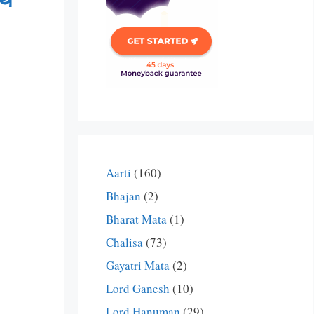
Aarti
(160)
Bhajan
(2)
Bharat Mata
(1)
Chalisa
(73)
Gayatri Mata
(2)
Lord Ganesh
(10)
Lord Hanuman
(29)