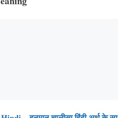
eaning
di – हनुमान चालीसा हिंदी अर्थ के स