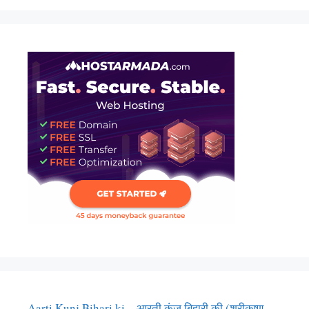
Aarti Kunj Bihari ki – आरती कुंज बिहारी की (श्रीकृष्ण