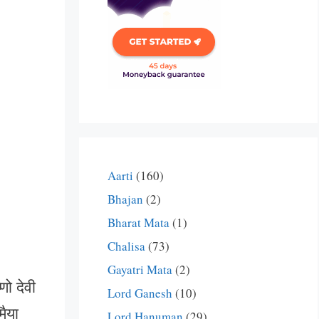
Aarti
(160)
Bhajan
(2)
Bharat Mata
(1)
Chalisa
(73)
Gayatri Mata
(2)
ो देवी
Lord Ganesh
(10)
मैया
Lord Hanuman
(29)