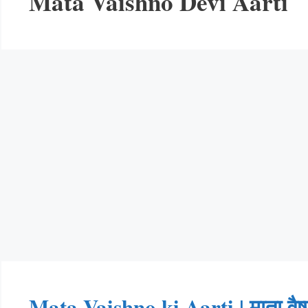
Mata Vaishno Devi Aarti
Mata Vaishno ki Aarti | माता वैष्