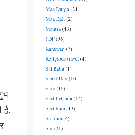
Maa Durga
(21)
Maa Kali
(2)
Mantra
(43)
PDF
(96)
Ramayan
(7)
Religious travel
(4)
Sai Baba
(1)
Shani Dev
(10)
Shiv
(18)
शुभ
Shri Krishna
(14)
 है.
Shri Ram
(13)
Stotram
(4)
और
Stuti
(1)