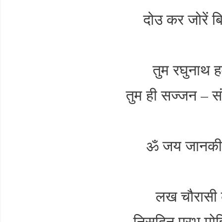
दोउ कर जोरें बि
तुम रघुनाथ हम
तुम ही सज्जन – सं
ॐ जय जान
लख चौरासी क
निसदिन प्रभु मो