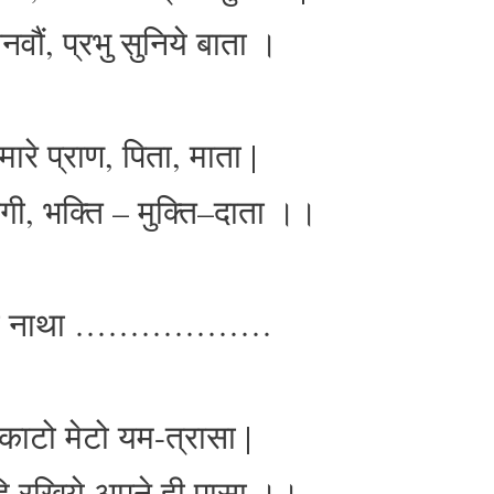
नवौं, प्रभु सुनिये बाता ।
ारे प्राण, पिता, माता |
गी, भक्ति – मुक्ति–दाता ।।
की नाथा ………………
ाटो मेटो यम-त्रासा |
हि रखिये अपने ही पासा ।।