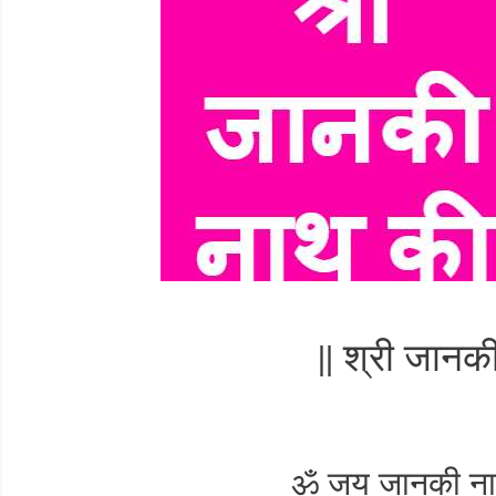
|| श्री जानक
ॐ जय जानकी नाथ