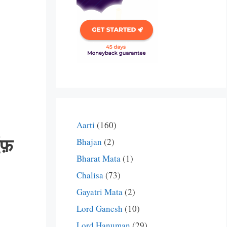
Aarti
(160)
ऍफ़
Bhajan
(2)
Bharat Mata
(1)
Chalisa
(73)
Gayatri Mata
(2)
Lord Ganesh
(10)
Lord Hanuman
(29)