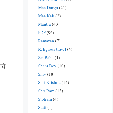
Maa Durga
(21)
Maa Kali
(2)
Mantra
(43)
PDF
(96)
Ramayan
(7)
Religious travel
(4)
Sai Baba
(1)
चे
Shani Dev
(10)
Shiv
(18)
Shri Krishna
(14)
Shri Ram
(13)
Stotram
(4)
Stuti
(1)