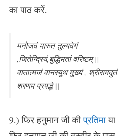
का पाठ करें.
मनोजवं मारुत तुल्यवेगं
,जितेन्द्रियं,बुद्धिमतां वरिष्ठम् ||
वातात्मजं वानरयुथ मुख्यं , श्रीरामदुतं
शरणम प्रपद्धे ||
9.) फिर हनुमान जी की
प्रतिमा
या
फिर हनुमान जी की तस्वीर के पास