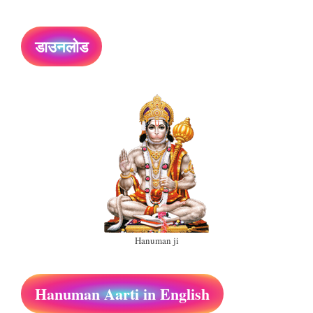
डाउनलोड
Hanuman ji
Hanuman Aarti in English