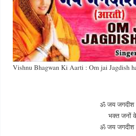
Vishnu Bhagwan Ki Aarti : Om jai Jagdish h
ॐ जय जगदीश ह
भक्त जनों क
ॐ जय जगदीश ह