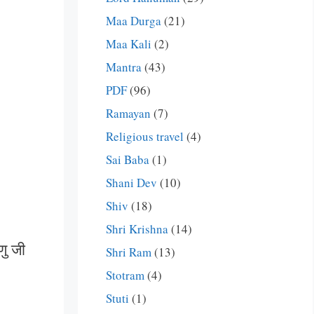
Maa Durga
(21)
Maa Kali
(2)
Mantra
(43)
PDF
(96)
Ramayan
(7)
Religious travel
(4)
Sai Baba
(1)
Shani Dev
(10)
Shiv
(18)
Shri Krishna
(14)
णु जी
Shri Ram
(13)
Stotram
(4)
Stuti
(1)