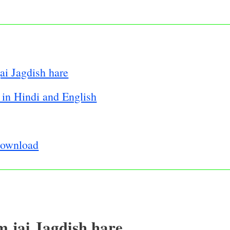
i Jagdish hare
in Hindi and English
download
 jai Jagdish hare