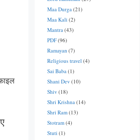
Maa Durga
(21)
Maa Kali
(2)
Mantra
(43)
PDF
(96)
Ramayan
(7)
Religious travel
(4)
Sai Baba
(1)
फ़ फाइल
Shani Dev
(10)
Shiv
(18)
Shri Krishna
(14)
Shri Ram
(13)
िए
Stotram
(4)
Stuti
(1)