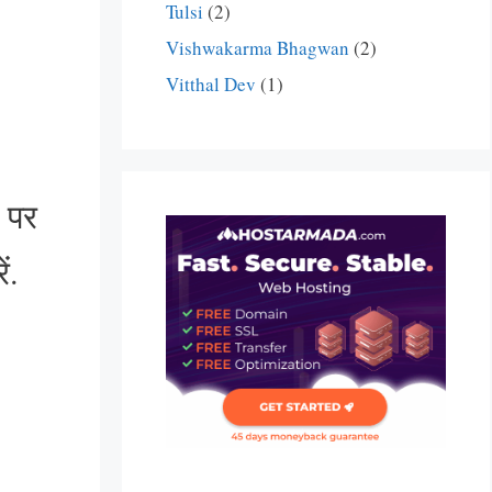
Tulsi
(2)
Vishwakarma Bhagwan
(2)
Vitthal Dev
(1)
 पर
ं.